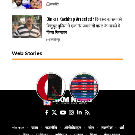
राजनीति
Dinkar Kachhap Arrested : दिनकर कच्छप को
बिष्टुपुर पुलिस ने एक गैर जमानती वारंट के मामले में
किया गिरफ्तार
जमशेदपुर
Web Stories
Home
राज्य
राजनीति
ऑटोमोबाइल
खेल
तकनीक
धर्म
विश्व
मनोरंजन
राशिफल
व्यापार
शिक्षा
शेयर बाज़ार