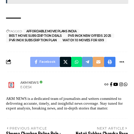
TAGGED:
AFFORDABLE MOVIE PLANS INDIA
BEST MOVIE SUBSCRIPTION DEALS
PVR INOX NEW OFFERS 2025
PVR INOX SUBSCRIPTION PLAN
WATCH 10 MOVIES FOR ₹699
Facebook
AKM NEWS
E-DESK
AKM NEWS is a dedicated team of journalists and writers committed to
delivering accurate, timely, and insightful news coverage. Stay tuned for
expert analysis, breaking news, and in-depth stories that matter.
PREVIOUS ARTICLE
NEXT ARTICLE
Sheena Chauhan Police Role :
Netaji Subhas Chandra Bose