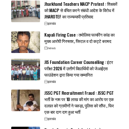
Jharkhand Teachers MACP Protest : शिक्षकों
को MACP से वंचित करने संबंधी आदेश के विरोध में
JHAROTEF का राज्यव्यापी प्रतिवाद
झारखंड
Kapali Firing Case : तमोलिया फायरिंग कांड का
मुख्य आरोपी गिरफ्तार, पिस्टल व दो कट्टे बरामद
news
JIS Foundation Career Counselling : इंटर
परीक्षा 2026 में उत्तीर्ण विद्यार्थियों को जेआईएस
फाउंडेशन द्वारा किया गया सम्मानित
झारखंड
JSSC PGT Recruitment Fraud : JSSC PGT
भर्ती के नाम पर 10 लाख की मांग का आरोप पर एक
दलाल को ग्रामीणों ने पकड़ा, पुलिस को सौंपा , फिर
एक बार दाग दाग हुआ भर्ती
झारखंड