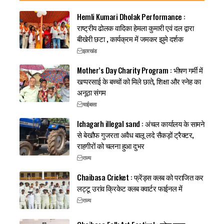
Hemli Kumari Dholak Performance :
राष्ट्रीय ढोलक वादिका हेमला कुमारी एवं दल द्वारा
बीखेरी छटा , कार्यक्रम में जमकर झुमे दर्शक
झारखंड
Mother’s Day Charity Program : भीषण गर्मी में
खप्परसाई के बच्चों को मिले छाते, शिक्षा और स्नेह का
अनूठा संगम
चाईबासा
Ichagarh illegal sand : अंचल कार्यालय के सामने
से बेखौफ गुजरता अवैध बालू लदे सैकड़ों ट्रैक्टर,
राहगीरों को चलना हुआ दुभर
राज्य
Chaibasa Cricket : फ्रेंड्स क्लब को पराजित कर
लट्टू उरांव क्रिकेट क्लब क्वार्टर फाईनल में
राज्य