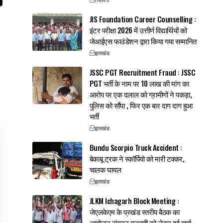
JIS Foundation Career Counselling :
इंटर परीक्षा 2026 में उत्तीर्ण विद्यार्थियों को
जेआईएस फाउंडेशन द्वारा किया गया सम्मानित
झारखंड
JSSC PGT Recruitment Fraud : JSSC
PGT भर्ती के नाम पर 10 लाख की मांग का
आरोप पर एक दलाल को ग्रामीणों ने पकड़ा,
पुलिस को सौंपा , फिर एक बार दाग दाग हुआ
भर्ती
झारखंड
Bundu Scorpio Truck Accident :
बेकाबू ट्रक ने स्कॉर्पियो को मारी टक्कर,
चालक घायल
झारखंड
JLKM Ichagarh Block Meeting :
जेएलकेएम के प्रखंड स्तरीय बैठक का
आयोजन,संगठन मजबूती को लेकर हुई चर्चा