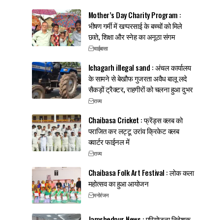
Mother’s Day Charity Program :
भीषण गर्मी में खप्परसाई के बच्चों को मिले
छाते, शिक्षा और स्नेह का अनूठा संगम
चाईबासा
Ichagarh illegal sand : अंचल कार्यालय
के सामने से बेखौफ गुजरता अवैध बालू लदे
सैकड़ों ट्रैक्टर, राहगीरों को चलना हुआ दुभर
राज्य
Chaibasa Cricket : फ्रेंड्स क्लब को
पराजित कर लट्टू उरांव क्रिकेट क्लब
क्वार्टर फाईनल में
राज्य
Chaibasa Folk Art Festival : लोक कला
महोत्सव का हुआ आयोजन
मनोरंजन
Jamshedpur News : परियोजना निदेशक,