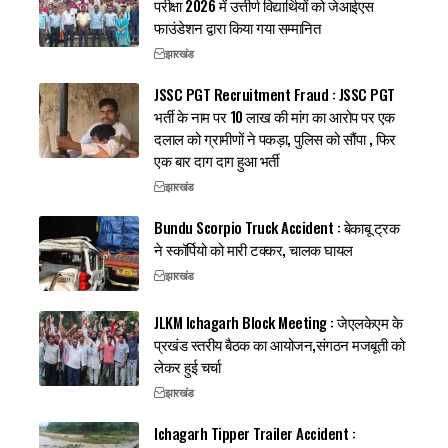
परीक्षा 2026 में उत्तीर्ण विद्यार्थियों को जेआईएस
फाउंडेशन द्वारा किया गया सम्मानित
झारखंड
JSSC PGT Recruitment Fraud : JSSC PGT
भर्ती के नाम पर 10 लाख की मांग का आरोप पर एक
दलाल को ग्रामीणों ने पकड़ा, पुलिस को सौंपा , फिर
एक बार दाग दाग हुआ भर्ती
झारखंड
Bundu Scorpio Truck Accident : बेकाबू ट्रक
ने स्कॉर्पियो को मारी टक्कर, चालक घायल
झारखंड
JLKM Ichagarh Block Meeting : जेएलकेएम के
प्रखंड स्तरीय बैठक का आयोजन,संगठन मजबूती को
लेकर हुई चर्चा
झारखंड
Ichagarh Tipper Trailer Accident :