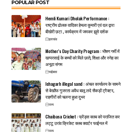
POPULAR POST
Hemli Kumari Dholak Performance :
राष्ट्रीय ढोलक वादिका हेमला कुमारी एवं दल द्वारा
बीखेरी छटा , कार्यक्रम में जमकर झुमे दर्शक
झारखंड
Mother’s Day Charity Program : भीषण गर्मी में
खप्परसाई के बच्चों को मिले छाते, शिक्षा और स्नेह का
अनूठा संगम
चाईबासा
Ichagarh illegal sand : अंचल कार्यालय के सामने
से बेखौफ गुजरता अवैध बालू लदे सैकड़ों ट्रैक्टर,
राहगीरों को चलना हुआ दुभर
राज्य
Chaibasa Cricket : फ्रेंड्स क्लब को पराजित कर
लट्टू उरांव क्रिकेट क्लब क्वार्टर फाईनल में
राज्य