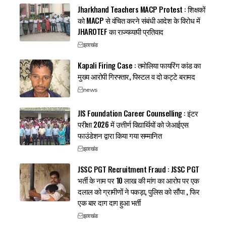
Jharkhand Teachers MACP Protest : शिक्षकों
को MACP से वंचित करने संबंधी आदेश के विरोध में
JHAROTEF का राज्यव्यापी प्रतिवाद
झारखंड
Kapali Firing Case : तमोलिया फायरिंग कांड का
मुख्य आरोपी गिरफ्तार, पिस्टल व दो कट्टे बरामद
news
JIS Foundation Career Counselling : इंटर
परीक्षा 2026 में उत्तीर्ण विद्यार्थियों को जेआईएस
फाउंडेशन द्वारा किया गया सम्मानित
झारखंड
JSSC PGT Recruitment Fraud : JSSC PGT
भर्ती के नाम पर 10 लाख की मांग का आरोप पर एक
दलाल को ग्रामीणों ने पकड़ा, पुलिस को सौंपा , फिर
एक बार दाग दाग हुआ भर्ती
झारखंड