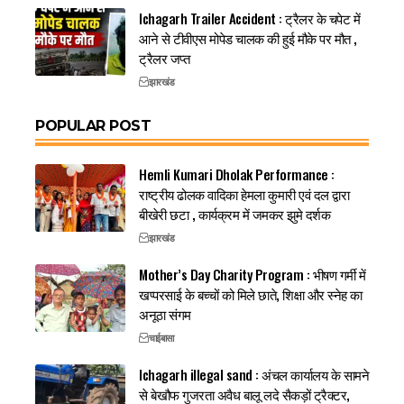
Ichagarh Trailer Accident : ट्रैलर के चपेट में
आने से टीवीएस मोपेड चालक की हुई मौके पर मौत ,
ट्रैलर जप्त
झारखंड
POPULAR POST
Hemli Kumari Dholak Performance :
राष्ट्रीय ढोलक वादिका हेमला कुमारी एवं दल द्वारा
बीखेरी छटा , कार्यक्रम में जमकर झुमे दर्शक
झारखंड
Mother’s Day Charity Program : भीषण गर्मी में
खप्परसाई के बच्चों को मिले छाते, शिक्षा और स्नेह का
अनूठा संगम
चाईबासा
Ichagarh illegal sand : अंचल कार्यालय के सामने
से बेखौफ गुजरता अवैध बालू लदे सैकड़ों ट्रैक्टर,