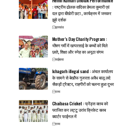
Hemli Kumari Dholak Performance
: राष्ट्रीय ढोलक वादिका हेमला कुमारी एवं
दल द्वारा बीखेरी छटा , कार्यक्रम में जमकर
झुमे दर्शक
झारखंड
Mother’s Day Charity Program :
भीषण गर्मी में खप्परसाई के बच्चों को मिले
छाते, शिक्षा और स्नेह का अनूठा संगम
चाईबासा
Ichagarh illegal sand : अंचल कार्यालय
के सामने से बेखौफ गुजरता अवैध बालू लदे
सैकड़ों ट्रैक्टर, राहगीरों को चलना हुआ दुभर
राज्य
Chaibasa Cricket : फ्रेंड्स क्लब को
पराजित कर लट्टू उरांव क्रिकेट क्लब
क्वार्टर फाईनल में
राज्य