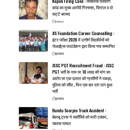
Kapali Firing Case : तमोलिया फायरिंग
कांड का मुख्य आरोपी गिरफ्तार, पिस्टल व दो
कट्टे बरामद
news
JIS Foundation Career Counselling :
इंटर परीक्षा 2026 में उत्तीर्ण विद्यार्थियों को
जेआईएस फाउंडेशन द्वारा किया गया सम्मानित
झारखंड
JSSC PGT Recruitment Fraud : JSSC
PGT भर्ती के नाम पर 10 लाख की मांग का
आरोप पर एक दलाल को ग्रामीणों ने पकड़ा,
पुलिस को सौंपा , फिर एक बार दाग दाग हुआ
भर्ती
झारखंड
Bundu Scorpio Truck Accident :
बेकाबू ट्रक ने स्कॉर्पियो को मारी टक्कर,
चालक घायल