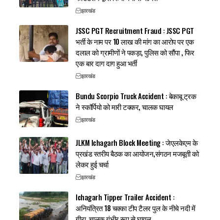
झारखंड
JSSC PGT Recruitment Fraud : JSSC PGT
भर्ती के नाम पर 10 लाख की मांग का आरोप पर एक
दलाल को ग्रामीणों ने पकड़ा, पुलिस को सौंपा , फिर
एक बार दाग दाग हुआ भर्ती
झारखंड
Bundu Scorpio Truck Accident : बेकाबू ट्रक
ने स्कॉर्पियो को मारी टक्कर, चालक घायल
झारखंड
JLKM Ichagarh Block Meeting : जेएलकेएम के
प्रखंड स्तरीय बैठक का आयोजन,संगठन मजबूती को
लेकर हुई चर्चा
झारखंड
Ichagarh Tipper Trailer Accident :
अनियंत्रित 18 चक्का टीप टैलर पुल के नीचे नदी में
गीरा, चालक गंभीर रूप से घायल