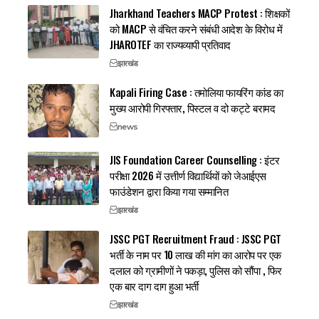
Jharkhand Teachers MACP Protest : शिक्षकों
को MACP से वंचित करने संबंधी आदेश के विरोध में
JHAROTEF का राज्यव्यापी प्रतिवाद
झारखंड
Kapali Firing Case : तमोलिया फायरिंग कांड का
मुख्य आरोपी गिरफ्तार, पिस्टल व दो कट्टे बरामद
news
JIS Foundation Career Counselling : इंटर
परीक्षा 2026 में उत्तीर्ण विद्यार्थियों को जेआईएस
फाउंडेशन द्वारा किया गया सम्मानित
झारखंड
JSSC PGT Recruitment Fraud : JSSC PGT
भर्ती के नाम पर 10 लाख की मांग का आरोप पर एक
दलाल को ग्रामीणों ने पकड़ा, पुलिस को सौंपा , फिर
एक बार दाग दाग हुआ भर्ती
झारखंड