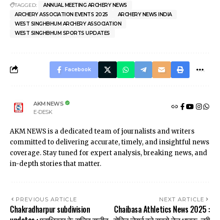
TAGGED:
ANNUAL MEETING ARCHERY NEWS
ARCHERY ASSOCIATION EVENTS 2025
ARCHERY NEWS INDIA
WEST SINGHBHUM ARCHERY ASSOCIATION
WEST SINGHBHUM SPORTS UPDATES
Facebook
AKM NEWS
E-DESK
AKM NEWS is a dedicated team of journalists and writers
committed to delivering accurate, timely, and insightful news
coverage. Stay tuned for expert analysis, breaking news, and
in-depth stories that matter.
PREVIOUS ARTICLE
NEXT ARTICLE
Chakradharpur subdivision
Chaibasa Athletics News 2025 :
updates : प्राधिकार के सचिव राजीव
रोहित जेराई बने सबसे तेज धावक, तुरी