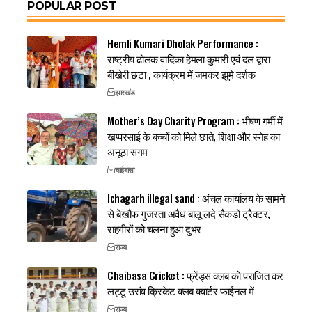
POPULAR POST
Hemli Kumari Dholak Performance :
राष्ट्रीय ढोलक वादिका हेमला कुमारी एवं दल द्वारा
बीखेरी छटा , कार्यक्रम में जमकर झुमे दर्शक
झारखंड
Mother’s Day Charity Program : भीषण गर्मी में
खप्परसाई के बच्चों को मिले छाते, शिक्षा और स्नेह का
अनूठा संगम
चाईबासा
Ichagarh illegal sand : अंचल कार्यालय के सामने
से बेखौफ गुजरता अवैध बालू लदे सैकड़ों ट्रैक्टर,
राहगीरों को चलना हुआ दुभर
राज्य
Chaibasa Cricket : फ्रेंड्स क्लब को पराजित कर
लट्टू उरांव क्रिकेट क्लब क्वार्टर फाईनल में
राज्य