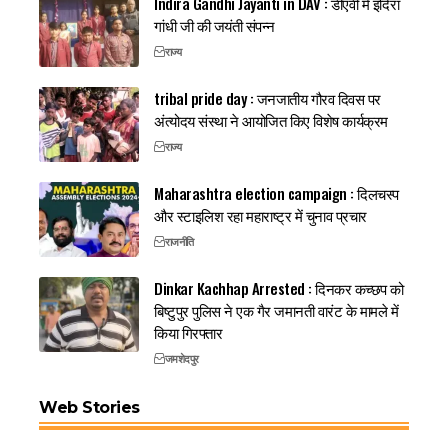
Indira Gandhi Jayanti in DAV : डीएवी में इंदिरा
गांधी जी की जयंती संपन्न
राज्य
tribal pride day : जनजातीय गौरव दिवस पर
अंत्योदय संस्था ने आयोजित किए विशेष कार्यक्रम
राज्य
Maharashtra election campaign : दिलचस्प
और स्टाइलिश रहा महाराष्ट्र में चुनाव प्रचार
राजनीति
Dinkar Kachhap Arrested : दिनकर कच्छप को
बिष्टुपुर पुलिस ने एक गैर जमानती वारंट के मामले में
किया गिरफ्तार
जमशेदपुर
Web Stories