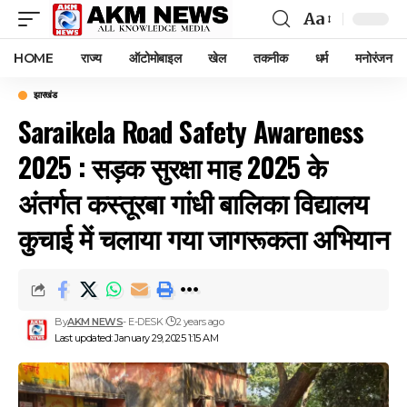
Aa
Font
Resizer
HOME
राज्य
ऑटोमोबाइल
खेल
तकनीक
धर्म
मनोरंजन
झारखंड
Saraikela Road Safety Awareness
2025 : सड़क सुरक्षा माह 2025 के
अंतर्गत कस्तूरबा गांधी बालिका विद्यालय
कुचाई में चलाया गया जागरूकता अभियान
By
AKM NEWS
- E-DESK
2 years ago
Last updated: January 29, 2025 1:15 AM