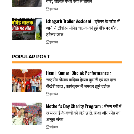
गीरा, चालक गंभीर रूप से घायल
झारखंड
Ichagarh Trailer Accident : ट्रैलर के चपेट में
आने से टीवीएस मोपेड चालक की हुई मौके पर मौत ,
ट्रैलर जप्त
झारखंड
POPULAR POST
Hemli Kumari Dholak Performance :
राष्ट्रीय ढोलक वादिका हेमला कुमारी एवं दल द्वारा
बीखेरी छटा , कार्यक्रम में जमकर झुमे दर्शक
झारखंड
Mother’s Day Charity Program : भीषण गर्मी में
खप्परसाई के बच्चों को मिले छाते, शिक्षा और स्नेह का
अनूठा संगम
चाईबासा