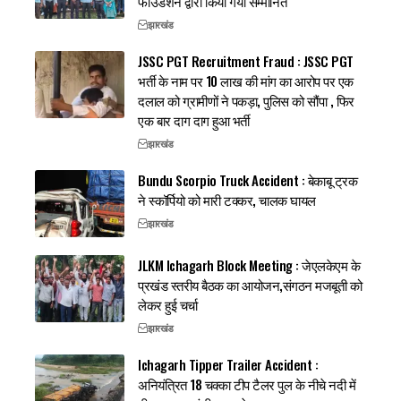
फाउंडेशन द्वारा किया गया सम्मानित
झारखंड
JSSC PGT Recruitment Fraud : JSSC PGT
भर्ती के नाम पर 10 लाख की मांग का आरोप पर एक
दलाल को ग्रामीणों ने पकड़ा, पुलिस को सौंपा , फिर
एक बार दाग दाग हुआ भर्ती
झारखंड
Bundu Scorpio Truck Accident : बेकाबू ट्रक
ने स्कॉर्पियो को मारी टक्कर, चालक घायल
झारखंड
JLKM Ichagarh Block Meeting : जेएलकेएम के
प्रखंड स्तरीय बैठक का आयोजन,संगठन मजबूती को
लेकर हुई चर्चा
झारखंड
Ichagarh Tipper Trailer Accident :
अनियंत्रित 18 चक्का टीप टैलर पुल के नीचे नदी में