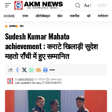
Aa
Font
Resizer
HOME
राज्य
ऑटोमोबाइल
खेल
तकनीक
धर्म
मनोरंजन
झारखंड
खेल
Sudesh Kumar Mahato
achievement : कराटे खिलाड़ी सुदेश
महतो राँची में हुए सम्मानित
By
AKM NEWS
- E-DESK
2 years ago
Last updated: January 27, 2025 9:48 PM