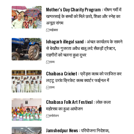
Mother’s Day Charity Program : भीषण गर्मी में
खप्परसाई के बच्चों को मिले छाते, शिक्षा और स्नेह का
अनूठा संगम
चाईबासा
Ichagarh illegal sand : अंचल कार्यालय के सामने
से बेखौफ गुजरता अवैध बालू लदे सैकड़ों ट्रैक्टर,
राहगीरों को चलना हुआ दुभर
राज्य
Chaibasa Cricket : फ्रेंड्स क्लब को पराजित कर
लट्टू उरांव क्रिकेट क्लब क्वार्टर फाईनल में
राज्य
Chaibasa Folk Art Festival : लोक कला
महोत्सव का हुआ आयोजन
मनोरंजन
Jamshedpur News : परियोजना निदेशक,