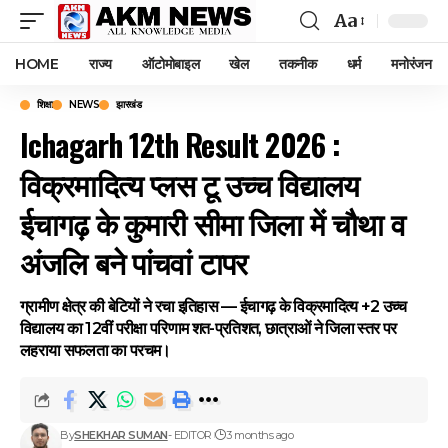
Aa
Font
Resizer
HOME
राज्य
ऑटोमोबाइल
खेल
तकनीक
धर्म
मनोरंजन
शिक्षा
NEWS
झारखंड
Ichagarh 12th Result 2026 :
विक्रमादित्य प्लस टू उच्च विद्यालय
ईचागढ़ के कुमारी सीमा जिला में चौथा व
अंजलि बने पांचवां टापर
ग्रामीण क्षेत्र की बेटियों ने रचा इतिहास — ईचागढ़ के विक्रमादित्य +2 उच्च
विद्यालय का 12वीं परीक्षा परिणाम शत-प्रतिशत, छात्राओं ने जिला स्तर पर
लहराया सफलता का परचम।
By
SHEKHAR SUMAN
- EDITOR
3 months ago