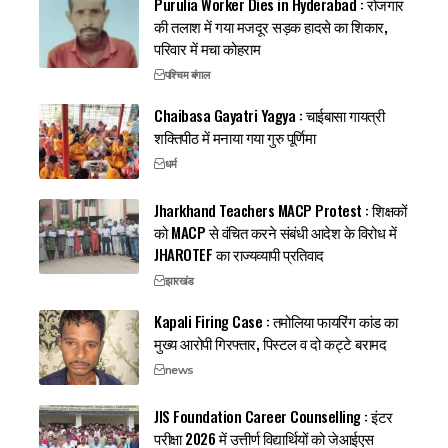
Purulia Worker Dies in Hyderabad : रोजगार
की तलाश में गया मजदूर सड़क हादसे का शिकार,
परिवार में मचा कोहराम
पश्चिम बंगाल
Chaibasa Gayatri Yagya : चाईबासा गायत्री
शक्तिपीठ में मनाया गया गुरु पूर्णिमा
धर्म
Jharkhand Teachers MACP Protest : शिक्षकों
को MACP से वंचित करने संबंधी आदेश के विरोध में
JHAROTEF का राज्यव्यापी प्रतिवाद
झारखंड
Kapali Firing Case : तमोलिया फायरिंग कांड का
मुख्य आरोपी गिरफ्तार, पिस्टल व दो कट्टे बरामद
news
JIS Foundation Career Counselling : इंटर
परीक्षा 2026 में उत्तीर्ण विद्यार्थियों को जेआईएस