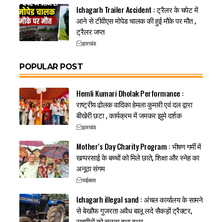
Ichagarh Trailer Accident : ट्रैलर के चपेट में
आने से टीवीएस मोपेड चालक की हुई मौके पर मौत ,
ट्रैलर जप्त
झारखंड
POPULAR POST
Hemli Kumari Dholak Performance :
राष्ट्रीय ढोलक वादिका हेमला कुमारी एवं दल द्वारा
बीखेरी छटा , कार्यक्रम में जमकर झुमे दर्शक
झारखंड
Mother’s Day Charity Program : भीषण गर्मी में
खप्परसाई के बच्चों को मिले छाते, शिक्षा और स्नेह का
अनूठा संगम
चाईबासा
Ichagarh illegal sand : अंचल कार्यालय के सामने
से बेखौफ गुजरता अवैध बालू लदे सैकड़ों ट्रैक्टर,
राहगीरों को चलना हुआ दुभर