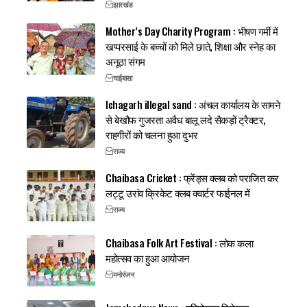
झारखंड
Mother’s Day Charity Program : भीषण गर्मी में
खप्परसाई के बच्चों को मिले छाते, शिक्षा और स्नेह का
अनूठा संगम
चाईबासा
Ichagarh illegal sand : अंचल कार्यालय के सामने
से बेखौफ गुजरता अवैध बालू लदे सैकड़ों ट्रैक्टर,
राहगीरों को चलना हुआ दुभर
राज्य
Chaibasa Cricket : फ्रेंड्स क्लब को पराजित कर
लट्टू उरांव क्रिकेट क्लब क्वार्टर फाईनल में
राज्य
Chaibasa Folk Art Festival : लोक कला
महोत्सव का हुआ आयोजन
मनोरंजन