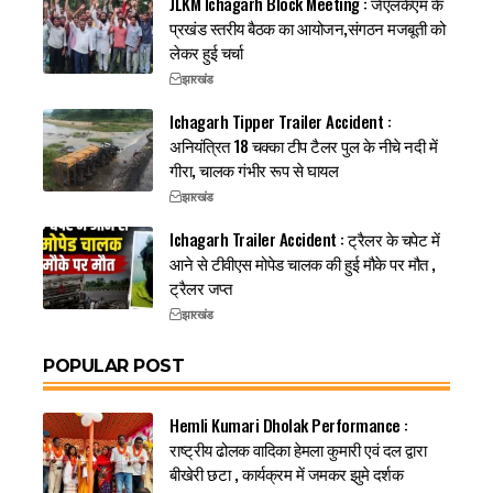
JLKM Ichagarh Block Meeting : जेएलकेएम के
प्रखंड स्तरीय बैठक का आयोजन,संगठन मजबूती को
लेकर हुई चर्चा
झारखंड
Ichagarh Tipper Trailer Accident :
अनियंत्रित 18 चक्का टीप टैलर पुल के नीचे नदी में
गीरा, चालक गंभीर रूप से घायल
झारखंड
Ichagarh Trailer Accident : ट्रैलर के चपेट में
आने से टीवीएस मोपेड चालक की हुई मौके पर मौत ,
ट्रैलर जप्त
झारखंड
POPULAR POST
Hemli Kumari Dholak Performance :
राष्ट्रीय ढोलक वादिका हेमला कुमारी एवं दल द्वारा
बीखेरी छटा , कार्यक्रम में जमकर झुमे दर्शक