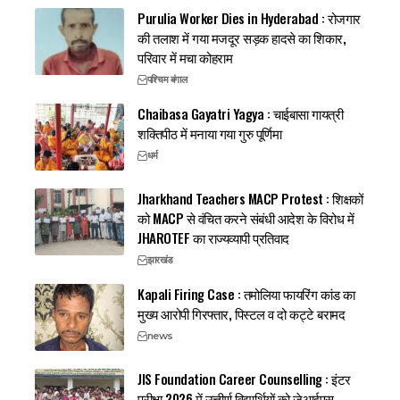
Purulia Worker Dies in Hyderabad : रोजगार
की तलाश में गया मजदूर सड़क हादसे का शिकार,
परिवार में मचा कोहराम
पश्चिम बंगाल
Chaibasa Gayatri Yagya : चाईबासा गायत्री
शक्तिपीठ में मनाया गया गुरु पूर्णिमा
धर्म
Jharkhand Teachers MACP Protest : शिक्षकों
को MACP से वंचित करने संबंधी आदेश के विरोध में
JHAROTEF का राज्यव्यापी प्रतिवाद
झारखंड
Kapali Firing Case : तमोलिया फायरिंग कांड का
मुख्य आरोपी गिरफ्तार, पिस्टल व दो कट्टे बरामद
news
JIS Foundation Career Counselling : इंटर
परीक्षा 2026 में उत्तीर्ण विद्यार्थियों को जेआईएस