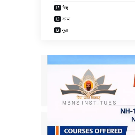
सिंह
कन्या
तुला