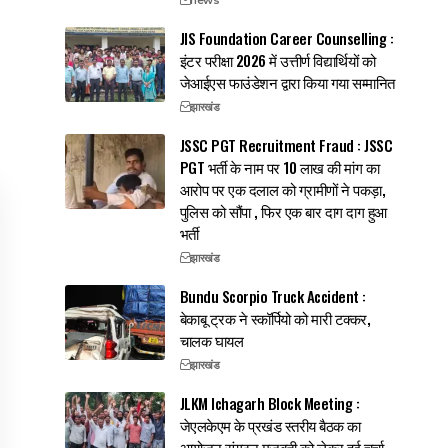
JIS Foundation Career Counselling :
इंटर परीक्षा 2026 में उत्तीर्ण विद्यार्थियों को
जेआईएस फाउंडेशन द्वारा किया गया सम्मानित
झारखंड
JSSC PGT Recruitment Fraud : JSSC
PGT भर्ती के नाम पर 10 लाख की मांग का
आरोप पर एक दलाल को ग्रामीणों ने पकड़ा,
पुलिस को सौंपा , फिर एक बार दाग दाग हुआ
भर्ती
झारखंड
Bundu Scorpio Truck Accident :
बेकाबू ट्रक ने स्कॉर्पियो को मारी टक्कर,
चालक घायल
झारखंड
JLKM Ichagarh Block Meeting :
जेएलकेएम के प्रखंड स्तरीय बैठक का
आयोजन,संगठन मजबूती को लेकर हुई चर्चा