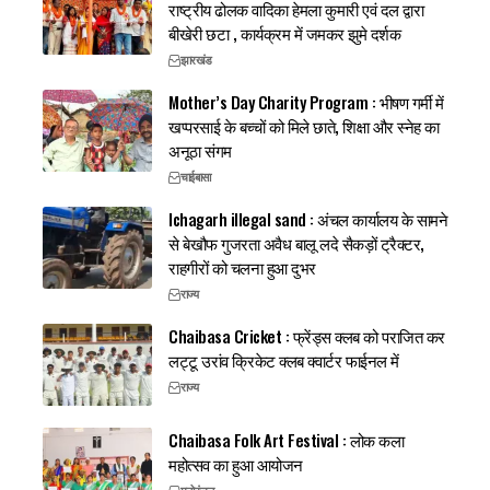
राष्ट्रीय ढोलक वादिका हेमला कुमारी एवं दल द्वारा
बीखेरी छटा , कार्यक्रम में जमकर झुमे दर्शक
झारखंड
Mother’s Day Charity Program : भीषण गर्मी में
खप्परसाई के बच्चों को मिले छाते, शिक्षा और स्नेह का
अनूठा संगम
चाईबासा
Ichagarh illegal sand : अंचल कार्यालय के सामने
से बेखौफ गुजरता अवैध बालू लदे सैकड़ों ट्रैक्टर,
राहगीरों को चलना हुआ दुभर
राज्य
Chaibasa Cricket : फ्रेंड्स क्लब को पराजित कर
लट्टू उरांव क्रिकेट क्लब क्वार्टर फाईनल में
राज्य
Chaibasa Folk Art Festival : लोक कला
महोत्सव का हुआ आयोजन