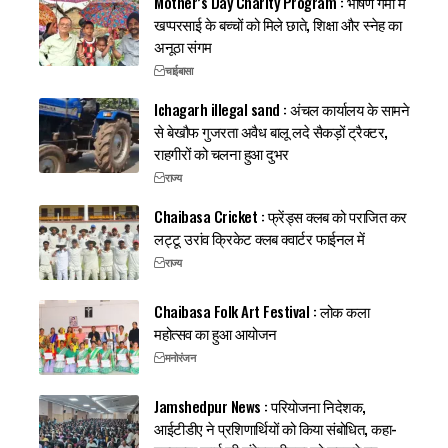
Mother’s Day Charity Program : भीषण गर्मी में
खप्परसाई के बच्चों को मिले छाते, शिक्षा और स्नेह का
अनूठा संगम
चाईबासा
Ichagarh illegal sand : अंचल कार्यालय के सामने
से बेखौफ गुजरता अवैध बालू लदे सैकड़ों ट्रैक्टर,
राहगीरों को चलना हुआ दुभर
राज्य
Chaibasa Cricket : फ्रेंड्स क्लब को पराजित कर
लट्टू उरांव क्रिकेट क्लब क्वार्टर फाईनल में
राज्य
Chaibasa Folk Art Festival : लोक कला
महोत्सव का हुआ आयोजन
मनोरंजन
Jamshedpur News : परियोजना निदेशक,
आईटीडीए ने प्रशिणार्थियों को किया संबोधित, कहा-