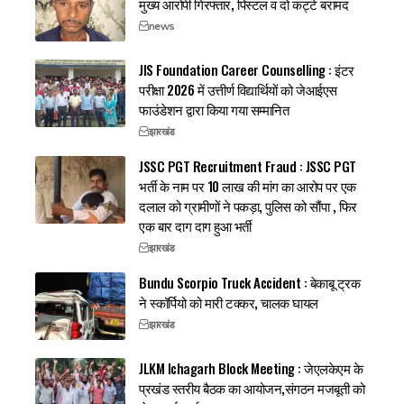
मुख्य आरोपी गिरफ्तार, पिस्टल व दो कट्टे बरामद
news
JIS Foundation Career Counselling : इंटर
परीक्षा 2026 में उत्तीर्ण विद्यार्थियों को जेआईएस
फाउंडेशन द्वारा किया गया सम्मानित
झारखंड
JSSC PGT Recruitment Fraud : JSSC PGT
भर्ती के नाम पर 10 लाख की मांग का आरोप पर एक
दलाल को ग्रामीणों ने पकड़ा, पुलिस को सौंपा , फिर
एक बार दाग दाग हुआ भर्ती
झारखंड
Bundu Scorpio Truck Accident : बेकाबू ट्रक
ने स्कॉर्पियो को मारी टक्कर, चालक घायल
झारखंड
JLKM Ichagarh Block Meeting : जेएलकेएम के
प्रखंड स्तरीय बैठक का आयोजन,संगठन मजबूती को