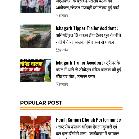
जेएलकेएम के प्रखंड स्तरीय बैठक का
आयोजन,संगठन मजबूती को लेकर हुई चर्चा
झारखंड
Ichagarh Tipper Trailer Accident :
अनियंत्रित 18 चक्का टीप टैलर पुल के नीचे
नदी में गीरा, चालक गंभीर रूप से घायल
झारखंड
Ichagarh Trailer Accident : ट्रैलर के
चपेट में आने से टीवीएस मोपेड चालक की हुई
मौके पर मौत , ट्रैलर जप्त
झारखंड
POPULAR POST
Hemli Kumari Dholak Performance
: राष्ट्रीय ढोलक वादिका हेमला कुमारी एवं
दल द्वारा बीखेरी छटा , कार्यक्रम में जमकर