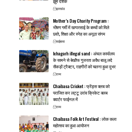
झुमे दर्शक
झारखंड
Mother’s Day Charity Program :
भीषण गर्मी में खप्परसाई के बच्चों को मिले
छाते, शिक्षा और स्नेह का अनूठा संगम
चाईबासा
Ichagarh illegal sand : अंचल कार्यालय
के सामने से बेखौफ गुजरता अवैध बालू लदे
सैकड़ों ट्रैक्टर, राहगीरों को चलना हुआ दुभर
राज्य
Chaibasa Cricket : फ्रेंड्स क्लब को
पराजित कर लट्टू उरांव क्रिकेट क्लब
क्वार्टर फाईनल में
राज्य
Chaibasa Folk Art Festival : लोक कला
महोत्सव का हुआ आयोजन