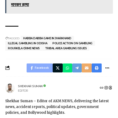
मारकर हत्या
TAGGED:
HABBA DABBA GAME IN JHARKHAND
ILLEGAL GAMBLING IN ODISHA
POLICE ACTION ON GAMBLING
ROURKELA CRIME NEWS
TRIBAL AREA GAMBLING ISSUES
Facebook
SHEKHAR SUMAN
EDITOR
Shekhar Suman – Editor of AKM NEWS, delivering the latest
news, accident reports, political updates, government
policies, and Bollywood highlights.