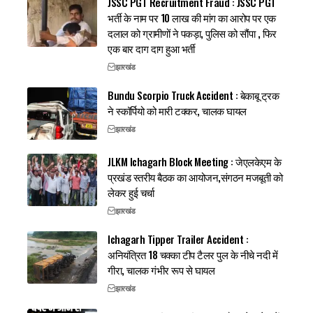
JSSC PGT Recruitment Fraud : JSSC PGT
भर्ती के नाम पर 10 लाख की मांग का आरोप पर एक
दलाल को ग्रामीणों ने पकड़ा, पुलिस को सौंपा , फिर
एक बार दाग दाग हुआ भर्ती
झारखंड
Bundu Scorpio Truck Accident : बेकाबू ट्रक
ने स्कॉर्पियो को मारी टक्कर, चालक घायल
झारखंड
JLKM Ichagarh Block Meeting : जेएलकेएम के
प्रखंड स्तरीय बैठक का आयोजन,संगठन मजबूती को
लेकर हुई चर्चा
झारखंड
Ichagarh Tipper Trailer Accident :
अनियंत्रित 18 चक्का टीप टैलर पुल के नीचे नदी में
गीरा, चालक गंभीर रूप से घायल
झारखंड