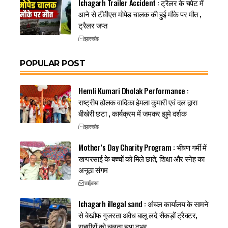
Ichagarh Trailer Accident : ट्रैलर के चपेट में
आने से टीवीएस मोपेड चालक की हुई मौके पर मौत ,
ट्रैलर जप्त
झारखंड
POPULAR POST
Hemli Kumari Dholak Performance :
राष्ट्रीय ढोलक वादिका हेमला कुमारी एवं दल द्वारा
बीखेरी छटा , कार्यक्रम में जमकर झुमे दर्शक
झारखंड
Mother’s Day Charity Program : भीषण गर्मी में
खप्परसाई के बच्चों को मिले छाते, शिक्षा और स्नेह का
अनूठा संगम
चाईबासा
Ichagarh illegal sand : अंचल कार्यालय के सामने
से बेखौफ गुजरता अवैध बालू लदे सैकड़ों ट्रैक्टर,
राहगीरों को चलना हुआ दुभर