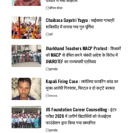
परिवार में मचा कोहराम
पश्चिम बंगाल
Chaibasa Gayatri Yagya : चाईबासा गायत्री
शक्तिपीठ में मनाया गया गुरु पूर्णिमा
धर्म
Jharkhand Teachers MACP Protest : शिक्षकों
को MACP से वंचित करने संबंधी आदेश के विरोध में
JHAROTEF का राज्यव्यापी प्रतिवाद
झारखंड
Kapali Firing Case : तमोलिया फायरिंग कांड का
मुख्य आरोपी गिरफ्तार, पिस्टल व दो कट्टे बरामद
news
JIS Foundation Career Counselling : इंटर
परीक्षा 2026 में उत्तीर्ण विद्यार्थियों को जेआईएस
फाउंडेशन द्वारा किया गया सम्मानित
झारखंड