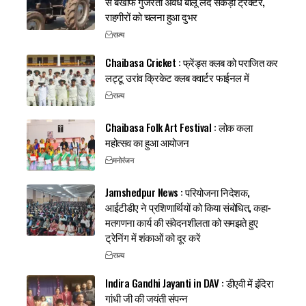
से बेखौफ गुजरता अवैध बालू लदे सैकड़ों ट्रैक्टर,
राहगीरों को चलना हुआ दुभर
राज्य
Chaibasa Cricket : फ्रेंड्स क्लब को पराजित कर
लट्टू उरांव क्रिकेट क्लब क्वार्टर फाईनल में
राज्य
Chaibasa Folk Art Festival : लोक कला
महोत्सव का हुआ आयोजन
मनोरंजन
Jamshedpur News : परियोजना निदेशक,
आईटीडीए ने प्रशिणार्थियों को किया संबोधित, कहा-
मतगणना कार्य की संवेदनशीलता को समझते हुए
ट्रेनिंग में शंकाओं को दूर करें
राज्य
Indira Gandhi Jayanti in DAV : डीएवी में इंदिरा
गांधी जी की जयंती संपन्न